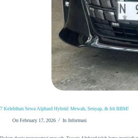
7 Kelebihan Sewa Alphard Hybrid: Mewah, Senyap, & Irit BBM!
On
February 17, 2026
In
Informasi