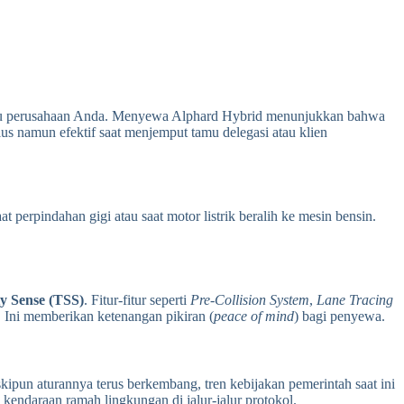
atau perusahaan Anda. Menyewa Alphard Hybrid menunjukkan bahwa
us namun efektif saat menjemput tamu delegasi atau klien
t perpindahan gigi atau saat motor listrik beralih ke mesin bensin.
ty Sense (TSS)
. Fitur-fitur seperti
Pre-Collision System
,
Lane Tracing
. Ini memberikan ketenangan pikiran (
peace of mind
) bagi penyewa.
eskipun aturannya terus berkembang, tren kebijakan pemerintah saat ini
endaraan ramah lingkungan di jalur-jalur protokol.