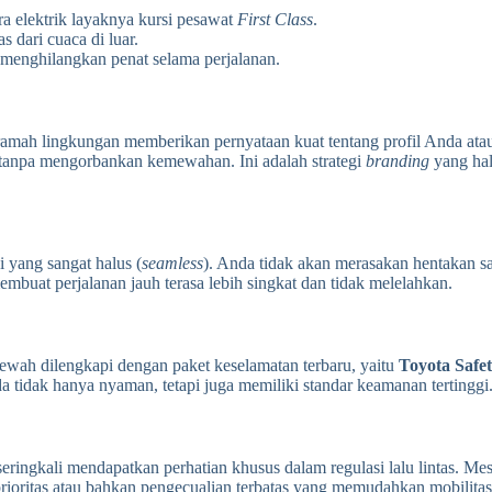
a elektrik layaknya kursi pesawat
First Class
.
 dari cuaca di luar.
k menghilangkan penat selama perjalanan.
 ramah lingkungan memberikan pernyataan kuat tentang profil Anda 
n tanpa mengorbankan kemewahan. Ini adalah strategi
branding
yang hal
 yang sangat halus (
seamless
). Anda tidak akan merasakan hentakan saa
mbuat perjalanan jauh terasa lebih singkat dan tidak melelahkan.
ewah dilengkapi dengan paket keselamatan terbaru, yaitu
Toyota Safe
 tidak hanya nyaman, tetapi juga memiliki standar keamanan tertinggi
i seringkali mendapatkan perhatian khusus dalam regulasi lalu lintas. M
ritas atau bahkan pengecualian terbatas yang memudahkan mobilitas k