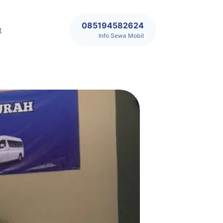
085194582624‬
g
Info Sewa Mobil