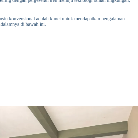
seiring dengan pergeseran tren menuju teknologi ramah lingkungan,
ensin konvensional adalah kunci untuk mendapatkan pengalaman
dalamnya di bawah ini.