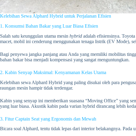
Kelebihan Sewa Alphard Hybrid untuk Perjalanan Efisien
1. Konsumsi Bahan Bakar yang Luar Biasa Efisien
Salah satu keunggulan utama mesin
hybrid
adalah efisiensinya. Toyota
macet, mobil ini cenderung menggunakan tenaga listrik (EV Mode), se
Bagi penyewa jangka panjang atau Anda yang memiliki mobilitas tinggi 
bahan bakar bisa menjadi kompensasi yang sangat menguntungkan.
2. Kabin Senyap Maksimal: Kenyamanan Kelas Utama
Kelebihan sewa Alphard Hybrid yang paling disukai oleh para pengusaha
raungan mesin hampir tidak terdengar.
Kabin yang senyap ini memberikan suasana “Moving Office” yang se
yang luar biasa. Akustik kabin pada varian hybrid dirancang lebih ked
3. Fitur Captain Seat yang Ergonomis dan Mewah
Bicara soal Alphard, tentu tidak lepas dari interior belakangnya. Pad