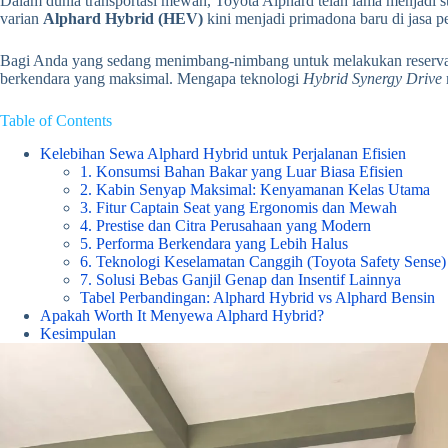
Dalam dunia transportasi mewah, Toyota Alphard telah lama menjadi st
varian
Alphard Hybrid (HEV)
kini menjadi primadona baru di jasa 
Bagi Anda yang sedang menimbang-nimbang untuk melakukan reser
berkendara yang maksimal. Mengapa teknologi
Hybrid Synergy Drive
Table of Contents
Kelebihan Sewa Alphard Hybrid untuk Perjalanan Efisien
1. Konsumsi Bahan Bakar yang Luar Biasa Efisien
2. Kabin Senyap Maksimal: Kenyamanan Kelas Utama
3. Fitur Captain Seat yang Ergonomis dan Mewah
4. Prestise dan Citra Perusahaan yang Modern
5. Performa Berkendara yang Lebih Halus
6. Teknologi Keselamatan Canggih (Toyota Safety Sense)
7. Solusi Bebas Ganjil Genap dan Insentif Lainnya
Tabel Perbandingan: Alphard Hybrid vs Alphard Bensin
Apakah Worth It Menyewa Alphard Hybrid?
Kesimpulan