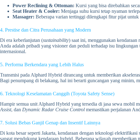
Power Reclining & Ottoman:
Kursi yang bisa direbahkan secar
Seat Heater & Cooler:
Menjaga suhu kursi tetap nyaman terlepas
Massager:
Beberapa varian tertinggi dilengkapi fitur pijat untu
4. Prestise dan Citra Perusahaan yang Modern
Di era keberlanjutan (
sustainability
) saat ini, menggunakan kendaraan
Anda adalah pribadi yang visioner dan peduli terhadap isu lingkunga
internasional.
5. Performa Berkendara yang Lebih Halus
Transmisi pada Alphard Hybrid dirancang untuk memberikan akselerasi
Bagi penumpang di belakang, hal ini berarti guncangan yang minim, me
6. Teknologi Keselamatan Canggih (Toyota Safety Sense)
Hampir semua unit Alphard Hybrid yang tersedia di jasa sewa mobil m
Assist
, dan
Dynamic Radar Cruise Control
memastikan perjalanan Anda
7. Solusi Bebas Ganjil Genap dan Insentif Lainnya
Di kota besar seperti Jakarta, kendaraan dengan teknologi elektrifikas
sangat mendukung kendaraan hybrid. Beberapa wilayah memberikan prio