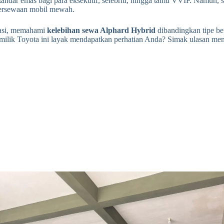
andar emas bagi para eksekutif, selebriti, hingga tamu VVIP. Namun, 
persewaan mobil mewah.
vasi, memahami
kelebihan sewa Alphard Hybrid
dibandingkan tipe b
milik Toyota ini layak mendapatkan perhatian Anda? Simak ulasan men