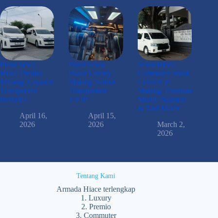
Pusat Sewa
Pusat Sewa
Sewa Hiace
Hiace Premio
Hiace Luxury
Commuter untuk
Malang: Layanan
Malang: Solusi
Lebaran di
Transportasi
Transportasi
Malang: Panduan
Berkelas
VVIP
Mudik Nyaman
& Anti Macet
April 16,
April 15,
2026
2026
March 2,
2026
Tentang Kami
Armada Hiace terlengkap
1. Luxury
2. Premio
3. Commuter