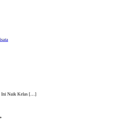
isata
 Ini Naik Kelas […]
*