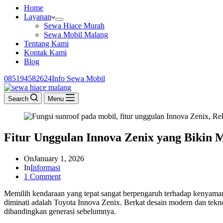
Home
Layanan
Sewa Hiace Murah
Sewa Mobil Malang
Tentang Kami
Kontak Kami
Blog
085194582624‬
Info Sewa Mobil
Search
Menu
Fitur Unggulan Innova Zenix yang Bikin 
On
January 1, 2026
In
Informasi
1 Comment
Memilih kendaraan yang tepat sangat berpengaruh terhadap kenyamana
diminati adalah Toyota Innova Zenix. Berkat desain modern dan tekn
dibandingkan generasi sebelumnya.