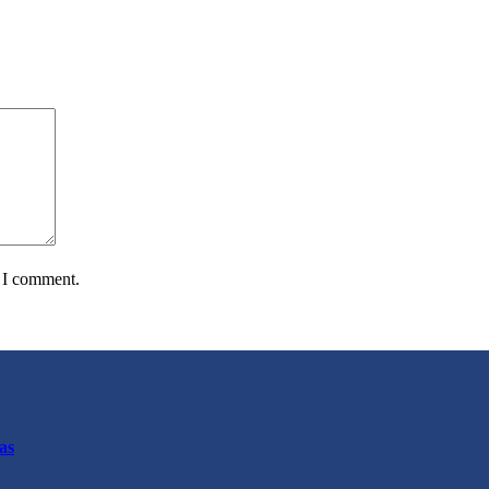
e I comment.
as