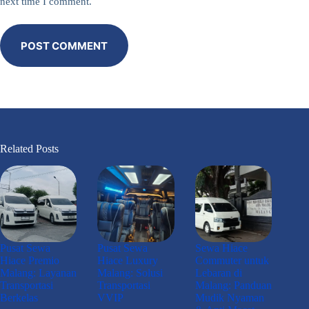
next time I comment.
POST COMMENT
Related Posts
Pusat Sewa
Pusat Sewa
Sewa Hiace
Hiace Premio
Hiace Luxury
Commuter untuk
Malang: Layanan
Malang: Solusi
Lebaran di
Transportasi
Transportasi
Malang: Panduan
Berkelas
VVIP
Mudik Nyaman