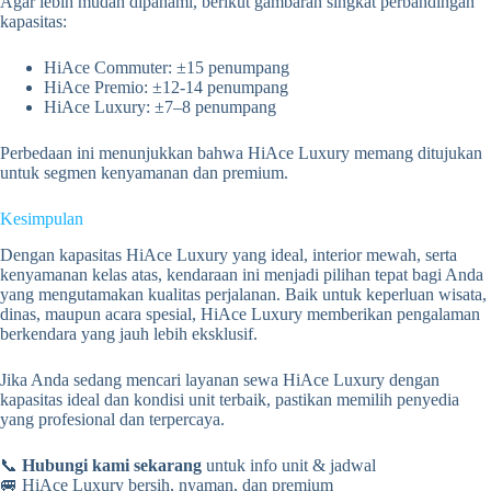
Agar lebih mudah dipahami, berikut gambaran singkat perbandingan
kapasitas:
HiAce Commuter: ±15 penumpang
HiAce Premio: ±12-14 penumpang
HiAce Luxury: ±7–8 penumpang
Perbedaan ini menunjukkan bahwa HiAce Luxury memang ditujukan
untuk segmen kenyamanan dan premium.
Kesimpulan
Dengan kapasitas HiAce Luxury yang ideal, interior mewah, serta
kenyamanan kelas atas, kendaraan ini menjadi pilihan tepat bagi Anda
yang mengutamakan kualitas perjalanan. Baik untuk keperluan wisata,
dinas, maupun acara spesial, HiAce Luxury memberikan pengalaman
berkendara yang jauh lebih eksklusif.
Jika Anda sedang mencari layanan sewa HiAce Luxury dengan
kapasitas ideal dan kondisi unit terbaik, pastikan memilih penyedia
yang profesional dan terpercaya.
📞
Hubungi kami sekarang
untuk info unit & jadwal
🚐 HiAce Luxury bersih, nyaman, dan premium