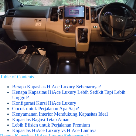
Table of Contents
Berapa Kapasitas HiAce Luxury Sebenarnya?
Kenapa Kapasitas HiAce Luxury Lebih Sedikit Tapi Lebih
Unggul?
Konfigurasi Kursi HiAce Luxury
Cocok untuk Perjalanan Apa Saja?
Kenyamanan Interior Mendukung Kapasitas Ideal
Kapasitas Bagasi Tetap Aman
Lebih Efisien untuk Perjalanan Premium
Kapasitas HiAce Luxury vs HiAce Lainnya
Berapa Kapasitas HiAce Luxury Sebenarnya?