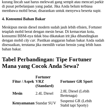
kurang lincah saat harus melewati gang sempit atau mencari parkir
di pusat perbelanjaan yang padat. Jika Anda belum terbiasa
membawa mobil besar, disarankan untuk menyewa beserta supir.
4. Konsumsi Bahan Bakar
Meskipun mesin diesel modern sudah jauh lebih efisien, Fortuner
tetaplah mobil berat dengan mesin besar. Di kemacetan kota,
konsumsi BBM-nya tidak bisa dikatakan irit jika dibandingkan
dengan mobil
city car
. Pastikan anggaran bahan bakar Anda sudah
disesuaikan, terutama jika memilih varian bensin yang lebih haus
bahan bakar.
Tabel Perbandingan: Tipe Fortuner
Mana yang Cocok Anda Sewa?
Fortuner
Fitur / Aspek
VRZ
Fortuner GR Sport
(Standard)
2.8L Diesel (Lebih
Mesin
2.4L Diesel
Bertenaga)
Suspensi GR (Lebih
Kenyamanan
Standar SUV
Stabil tapi Sporty)