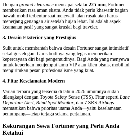
Dengan
ground clearance
mencapai sekitar
225 mm
, Fortuner
memberikan rasa aman ekstra. Anda tidak perlu khawatir bagian
bawah mobil terbentur saat melewati jalan rusak atau harus
menerjang genangan air setelah hujan lebat. Ini adalah aspek
keamanan pasif yang sangat krusial bagi traveler.
3. Desain Eksterior yang Prestigius
Sulit untuk membantah bahwa desain Fortuner sangat intimidatif
sekaligus elegan. Garis bodinya yang tegas memberikan
kepercayaan diri bagi pengemudinya. Bagi Anda yang menyewa
untuk keperluan menjemput tamu VIP atau klien bisnis, mobil ini
mengirimkan pesan profesionalisme yang kuat.
4. Fitur Keselamatan Modern
Varian terbaru yang tersedia di tahun 2026 umumnya sudah
dilengkapi dengan Toyota Safety Sense (TSS). Fitur seperti
Lane
Departure Alert
,
Blind Spot Monitor
, dan 7 SRS
Airbags
memastikan bahwa prioritas utama Anda—yaitu keselamatan
penumpang—tetap terjaga selama perjalanan.
Kekurangan Sewa Fortuner yang Perlu Anda
Ketahui