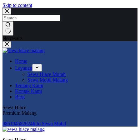
Skip to content
No results
Home
Layanan
Sewa Hiace Murah
Sewa Mobil Malang
Tentang Kami
Kontak Kami
Blog
Sewa Hiace
Premium Malang
085194582624‬
Info Sewa Mobil
Sewa Hiace