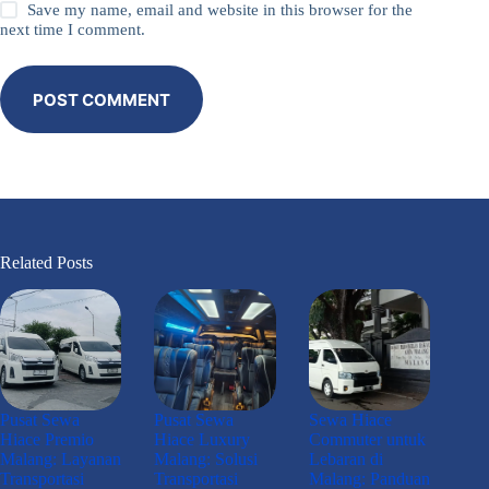
Save my name, email and website in this browser for the
next time I comment.
POST COMMENT
Related Posts
Pusat Sewa
Pusat Sewa
Sewa Hiace
Hiace Premio
Hiace Luxury
Commuter untuk
Malang: Layanan
Malang: Solusi
Lebaran di
Transportasi
Transportasi
Malang: Panduan