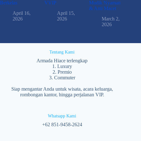
Berkelas
VVIP
Mudik Nyaman
& Anti Macet
April 16,
April 15,
2026
2026
March 2,
2026
Tentang Kami
Armada Hiace terlengkap
1. Luxury
2. Premio
3. Commuter
Siap mengantar Anda untuk wisata, acara keluarga,
rombongan kantor, hingga perjalanan VIP.
Whatsapp Kami
‪+62 851‑9458‑2624‬