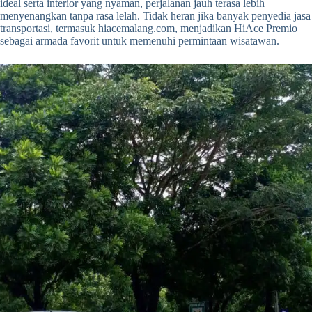
ideal serta interior yang nyaman, perjalanan jauh terasa lebih
menyenangkan tanpa rasa lelah. Tidak heran jika banyak penyedia jasa
transportasi, termasuk hiacemalang.com, menjadikan HiAce Premio
sebagai armada favorit untuk memenuhi permintaan wisatawan.