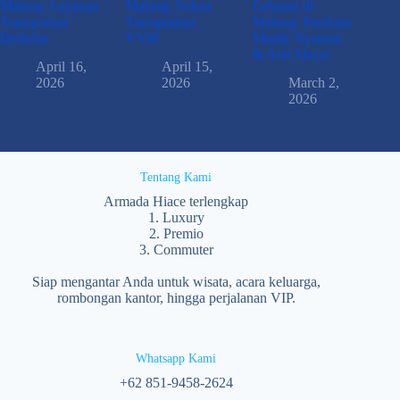
Malang: Layanan
Malang: Solusi
Lebaran di
Transportasi
Transportasi
Malang: Panduan
Berkelas
VVIP
Mudik Nyaman
& Anti Macet
April 16,
April 15,
2026
2026
March 2,
2026
Tentang Kami
Armada Hiace terlengkap
1. Luxury
2. Premio
3. Commuter
Siap mengantar Anda untuk wisata, acara keluarga,
rombongan kantor, hingga perjalanan VIP.
Whatsapp Kami
‪+62 851‑9458‑2624‬