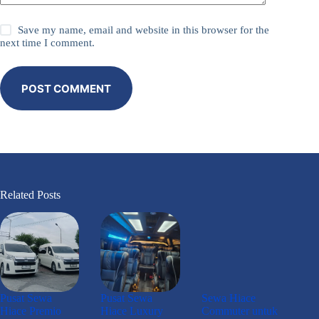
Save my name, email and website in this browser for the
next time I comment.
POST COMMENT
Related Posts
Pusat Sewa
Pusat Sewa
Sewa Hiace
Hiace Premio
Hiace Luxury
Commuter untuk