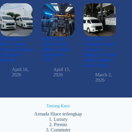
Pusat Sewa
Pusat Sewa
Sewa Hiace
Hiace Premio
Hiace Luxury
Commuter untuk
Malang: Layanan
Malang: Solusi
Lebaran di
Transportasi
Transportasi
Malang: Panduan
Berkelas
VVIP
Mudik Nyaman
& Anti Macet
April 16,
April 15,
2026
2026
March 2,
2026
Tentang Kami
Armada Hiace terlengkap
1. Luxury
2. Premio
3. Commuter