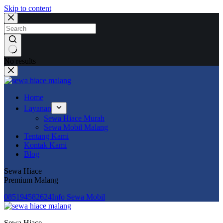
Skip to content
No results
Home
Layanan
Sewa Hiace Murah
Sewa Mobil Malang
Tentang Kami
Kontak Kami
Blog
Sewa Hiace
Premium Malang
085194582624‬
Info Sewa Mobil
Sewa Hiace