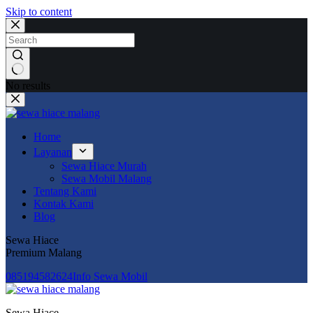
Skip to content
No results
Home
Layanan
Sewa Hiace Murah
Sewa Mobil Malang
Tentang Kami
Kontak Kami
Blog
Sewa Hiace
Premium Malang
085194582624‬
Info Sewa Mobil
Sewa Hiace