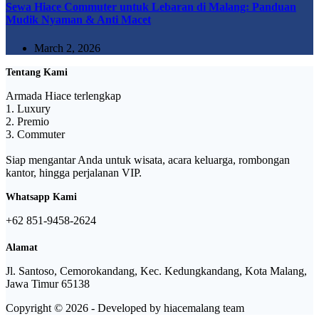
Sewa Hiace Commuter untuk Lebaran di Malang: Panduan
Mudik Nyaman & Anti Macet
March 2, 2026
Tentang Kami
Armada Hiace terlengkap
1. Luxury
2. Premio
3. Commuter
Siap mengantar Anda untuk wisata, acara keluarga, rombongan
kantor, hingga perjalanan VIP.
Whatsapp Kami
‪+62 851‑9458‑2624‬
Alamat
Jl. Santoso, Cemorokandang, Kec. Kedungkandang, Kota Malang,
Jawa Timur 65138
Copyright © 2026 - Developed by hiacemalang team